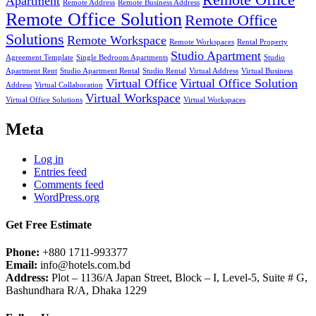
Apartment
Remote Address
Remote Business Address
Remote Office Solution
Remote Office
Solutions
Remote Workspace
Remote Workspaces
Rental Property
Studio Apartment
Agreement Template
Single Bedroom Apartments
Studio
Apartment Rent
Studio Apartment Rental
Studio Rental
Virtual Address
Virtual Business
Virtual Office
Virtual Office Solution
Address
Virtual Collaboration
Virtual Workspace
Virtual Office Solutions
Virtual Workspaces
Meta
Log in
Entries feed
Comments feed
WordPress.org
Get Free Estimate
Phone:
+880 1711-993377
Email:
info@hotels.com.bd
Address:
Plot – 1136/A Japan Street, Block – I, Level-5, Suite # G,
Bashundhara R/A, Dhaka 1229