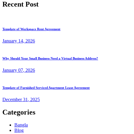
Recent Post
Template of Workspace Rent Agreement
January
14
, 2026
Why Should Your Small Business Need a Virtual Business Address?
January
07
, 2026
Template of Furnished Serviced Apartment Lease Agreement
December
31
, 2025
Categories
Bangla
Blog