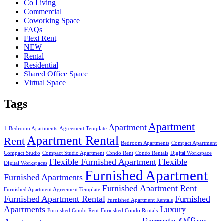
Co Living
Commercial
Coworking Space
FAQs
Flexi Rent
NEW
Rental
Residential
Shared Office Space
Virtual Space
Tags
Apartment
Apartment
1-Bedroom Apartments
Agreement Template
Apartment Rental
Rent
Bedroom Apartments
Compact Apartment
Compact Studio
Compact Studio Apartment
Condo Rent
Condo Rentals
Digital Workspace
Flexible Furnished Apartment
Flexible
Digital Workspaces
Furnished Apartment
Furnished Apartments
Furnished Apartment Rent
Furnished Apartment Agreement Template
Furnished Apartment Rental
Furnished
Furnished Apartment Rentals
Apartments
Luxury
Furnished Condo Rent
Furnished Condo Rentals
Remote Office