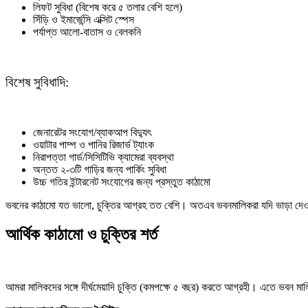
লিফট সুবিধা (বিশেষ করে ৫ তলার বেশি হলে)
সিঁড়ি ও ইমার্জেন্সি এক্সিট স্পেস
পর্যাপ্ত আলো-বাতাস ও বেলকনি
বিশেষ সুবিধাদি:
জেনারেটর সংযোগ/ব্যাকআপ বিদ্যুৎ
ওয়াটার পাম্প ও পানির রিজার্ভ ট্যাংক
নিরাপত্তা গার্ড/সিসিটিভি ক্যামেরা ব্যবস্থা
অন্তত ২-৩টি গাড়ির জন্য পার্কিং সুবিধা
উচ্চ গতির ইন্টারনেট সংযোগের জন্য প্রস্তুত কাঠামো
ভবনের কাঠামো যত ভালো, চুক্তির আগ্রহ তত বেশি। অতএব ভবনমালিকরা যদি ভাড়া দেওয়
আর্থিক কাঠামো ও চুক্তির শর্ত
আমরা মালিকদের সঙ্গে দীর্ঘমেয়াদি চুক্তি (কমপক্ষে ৫ বছর) করতে আগ্রহী। এতে ভবন মালিক