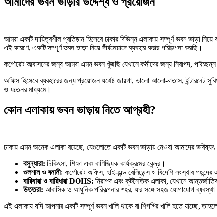
আমাদের ভবন ভাড়ার উদ্দেশ্য ও প্রয়োজন
আমরা একটি দায়িত্বশীল প্রতিষ্ঠান হিসেবে ঢাকার বিভিন্ন এলাকায় সম্পূর্ণ ভবন ভাড়া 
এই কারণে, একটি সম্পূর্ণ ভবন ভাড়া নিয়ে দীর্ঘমেয়াদে ব্যবহার করার পরিকল্পনা করছি।
কর্পোরেট আবাসনের জন্য আমরা এমন ভবন খুঁজছি যেখানে কর্মীদের জন্য নিরাপদ, পরিচ্ছন্ন
অফিস হিসেবে ব্যবহারের জন্য প্রয়োজন যথেষ্ট জায়গা, ভালো আলো-বাতাস, ইন্টারনেট সুবি
ও যত্নের মাধ্যমে।
কোন এলাকায় ভবন ভাড়ায় নিতে আগ্রহী?
ঢাকায় এমন অনেক এলাকা রয়েছে, যেগুলোতে একটি ভবন ভাড়ায় নেওয়া আমাদের ভবিষ্যৎ প
বসুন্ধারা:
চিকিৎসা, শিক্ষা এবং বাণিজ্যিক কার্যক্রমের কেন্দ্র।
গুলশান ও বনানী:
কর্পোরেট অফিস, হাই-এন্ড রেসিডেন্স ও বিদেশি সংস্থার পছন্দের
বারিধারা ও বারিধারা DOHS:
নিরাপদ এবং কূটনৈতিক এলাকা, যেখানে আন্তর্জাত
উত্তরা:
আবাসিক ও আধুনিক পরিকল্পনার শহর, যার সঙ্গে সহজ যোগাযোগ ব্যবস্থ
এই এলাকায় যদি আপনার একটি সম্পূর্ণ ভবন খালি থাকে বা শিগগির খালি হতে যাচ্ছে, তাহ